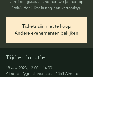
verdiepingssessies nemen we je mee op
'reis'. Hoe? Dat is nog een verrassing.
Tickets zijn niet te koop
Andere evenementen bekijken
Tijd en locatie
18 nov 2023, 12:00 – 14:00
Almere, Pygmalionstraat 5, 1363 Almere,
Nederland
Deel dit evenement