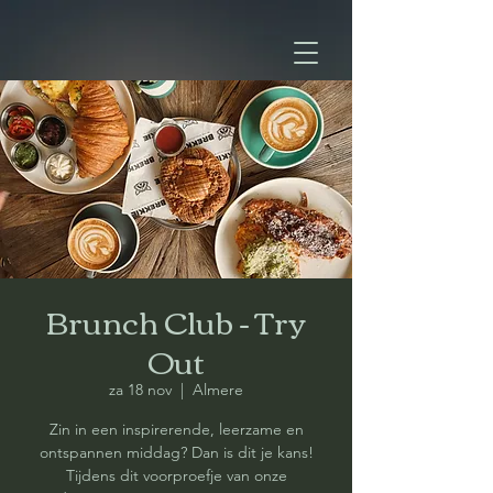
Brunch Club - Try
Out
za 18 nov
  |  
Almere
Zin in een inspirerende, leerzame en
ontspannen middag? Dan is dit je kans!
Tijdens dit voorproefje van onze