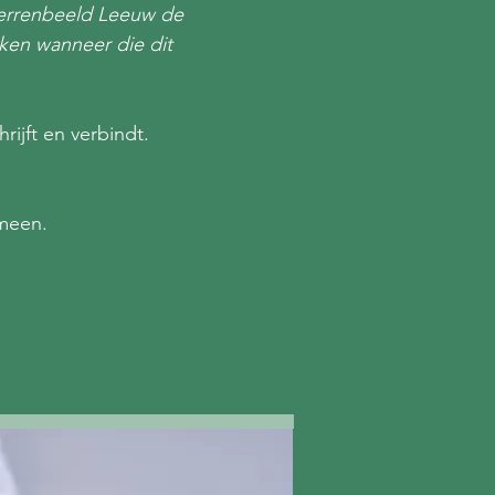
terrenbeeld Leeuw de
jken wanneer die dit
ijft en verbindt.
emeen.
E