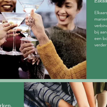
Elkaa
Elkaar
manier
verbin
bij aa
een bo
verder
rken.