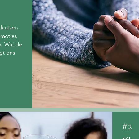
plaatsen
emoties
n. Wat de
ngt ons
# 2