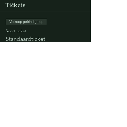
Tickets
Verkoop geëindigd op
Soort ticket
Standaardticket
Meer info
Prijs
€ 12,50
+€ 0,31 servicekosten ticket
Deel dit evenement