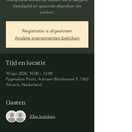
kleedgeld en gezonde afspraken die
werken.
Registratie is afgesloten
Andere evenementen bekijken
Tijd en locatie
10 apr 2026, 10:00 – 12:00
Pygmalion Poort, Adriaen Blockstraat 9, 1363
Almere, Nederland
Gasten
Alles bekijken