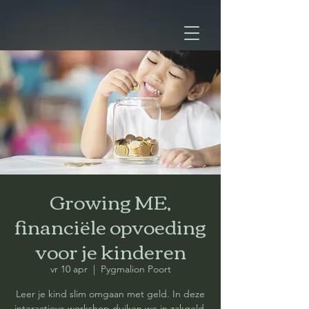
Growing ME,
financiële opvoeding
voor je kinderen
vr 10 apr
  |  
Pygmalion Poort
Leer je kind slim omgaan met geld. In deze
interactieve workshop duiken we in zakgeld,