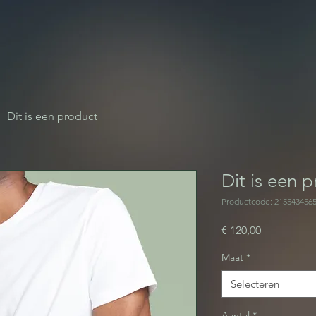
Dit is een product
Dit is een 
Productcode: 215543456
Prijs
€ 120,00
Maat
*
Selecteren
Aantal
*