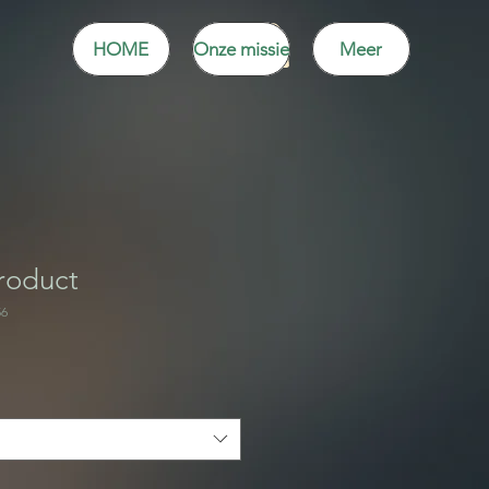
HOME
Onze missie
Meer
product
56